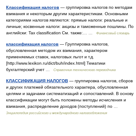
Классификация налогов
— группировка налогов по методам
взимания и некоторым другим характеристикам. Основными
категориями налогов являются: прямые налоги: реальные и
личные; косвенные налоги: акцизы и таможенные пошлины. По
английски: Tax classification См. также:… …
Финансовый словарь
классификация налогов
— Группировка налогов,
обусловленная методом их взимания, характером
применяемых ставок, налоговых льгот и т.д.
[http://www.lexikon.ru/dict/buh/index.html] Тематики
бухгалтерский учет …
Справочник технического переводчика
КЛАССИФИКАЦИЯ НАЛОГОВ
— группировка налогов, сборов
и других платежей обязательного характера, обусловленная
целями и задачами систематизаций и сопоставлений. В основу
классификации могут быть положены методы исчисления и
взимания, распределение доходов (поступлений) по …
Энциклопедия российского и международного налогообложения