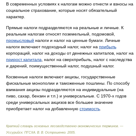
В современных условиях к налогам можно отнести и взносы на
социальное страхование, которые носят обязательный
характер.
Прямые налоги подразделяются на реальные и личные. К
реальным налогам относят поземельный, подомовой,
промысловый
налоги и налог на ценные бумаги. Личные
налоги включают подоходный налог, налог на
прибыль
корпораций, налог на доходы от денежных капиталов, налог на
прирост капитала
, налог на сверхприбыль, налог с наследства
и дарений, поимущественный налог, подушный налог.
Косвенные налоги включают акцизы, государственные
фискальные монополии и таможенные пошлины. По способу
взимания акцизы подразделяются на индивидуальные (на
пиво, сахар, бензин и т.п.) и универсальные. С 1970-х годов
среди универсальных акцизов все большее значение
приобретает налог на добавленную
стоимость
.
Краткий словарь основных лесоводственно-экономических терминов. —
Уссурийск: ПГСХА
.
В. В. Острошенко
.
2005
.